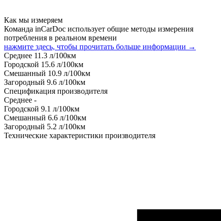
Как мы измеряем
Команда inCarDoc использует общие методы измерения
потребления в реальном времени
нажмите здесь, чтобы прочитать больше информации →
Среднее
11.3
л/100км
Городской
15.6
л/100км
Смешанный
10.9
л/100км
Загородный
9.6
л/100км
Спецификация производителя
Среднее
-
Городской
9.1
л/100км
Смешанный
6.6
л/100км
Загородный
5.2
л/100км
Технические характеристики производителя