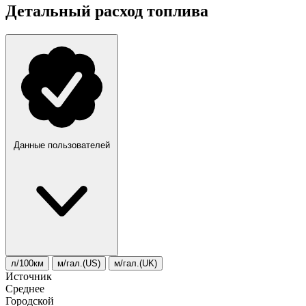
Детальный расход топлива
Данные пользователей
л/100км
м/гал.(US)
м/гал.(UK)
Источник
Среднее
Городской