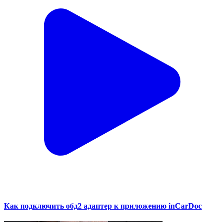
Как подключить обд2 адаптер к приложению inCarDoc