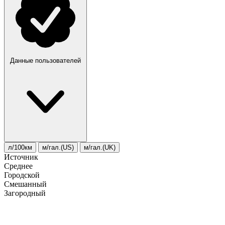
Данные пользователей
л/100км
м/гал.(US)
м/гал.(UK)
Источник
Среднее
Городской
Смешанный
Загородный