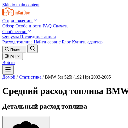
Skip to main content
О приложении
Обзор
Особенности
FAQ
Скачать
Сообщество
Форумы
Последние записи
Расход топлива
Найти сервис
Блог
Купить адаптер
Поиск...
RU
Войти
Домой
/
Статистика
/
BMW 5er 525i (192 Hp) 2003-2005
Средний расход топлива
BMW 5
Детальный расход топлива