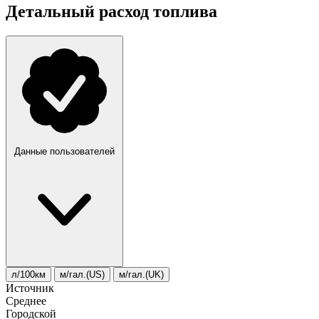
Детальный расход топлива
Данные пользователей
л/100км
м/гал.(US)
м/гал.(UK)
Источник
Среднее
Городской