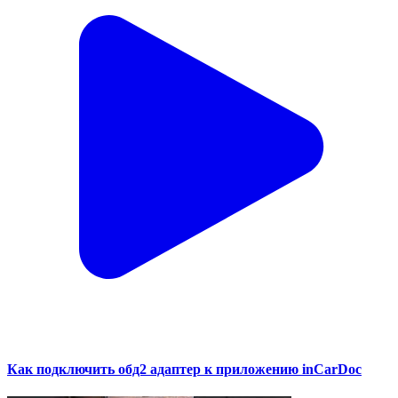
Как подключить обд2 адаптер к приложению inCarDoc