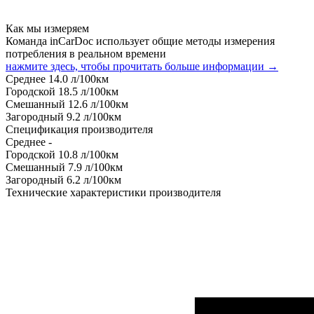
Как мы измеряем
Команда inCarDoc использует общие методы измерения
потребления в реальном времени
нажмите здесь, чтобы прочитать больше информации →
Среднее
14.0
л/100км
Городской
18.5
л/100км
Смешанный
12.6
л/100км
Загородный
9.2
л/100км
Спецификация производителя
Среднее
-
Городской
10.8
л/100км
Смешанный
7.9
л/100км
Загородный
6.2
л/100км
Технические характеристики производителя