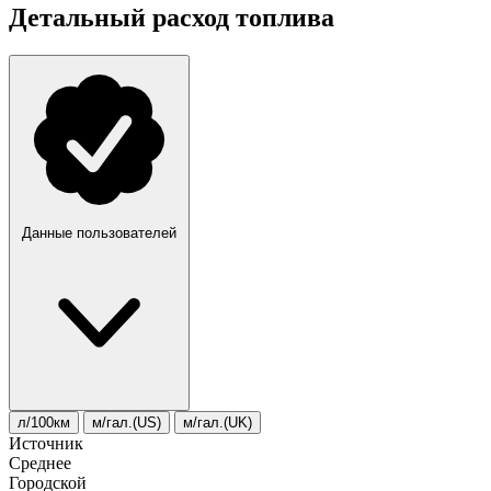
Детальный расход топлива
Данные пользователей
л/100км
м/гал.(US)
м/гал.(UK)
Источник
Среднее
Городской