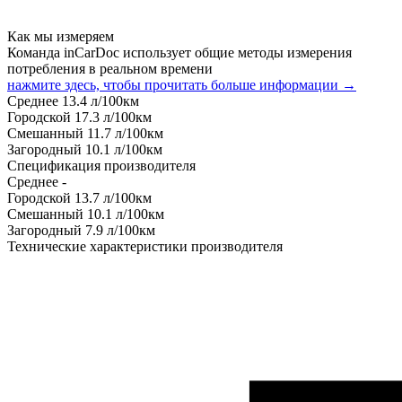
Как мы измеряем
Команда inCarDoc использует общие методы измерения
потребления в реальном времени
нажмите здесь, чтобы прочитать больше информации →
Среднее
13.4
л/100км
Городской
17.3
л/100км
Смешанный
11.7
л/100км
Загородный
10.1
л/100км
Спецификация производителя
Среднее
-
Городской
13.7
л/100км
Смешанный
10.1
л/100км
Загородный
7.9
л/100км
Технические характеристики производителя