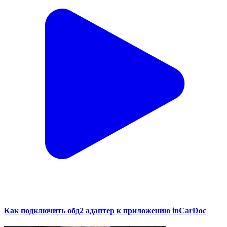
Как подключить обд2 адаптер к приложению inCarDoc