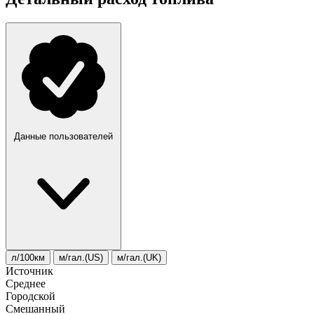
Данные пользователей
л/100км
м/гал.(US)
м/гал.(UK)
Источник
Среднее
Городской
Смешанный