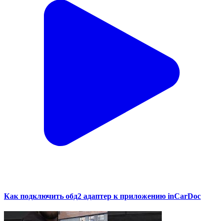
Как подключить обд2 адаптер к приложению inCarDoc