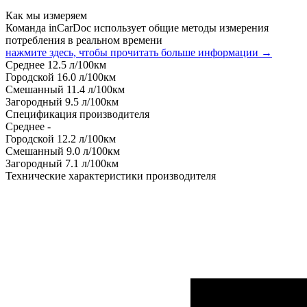
Как мы измеряем
Команда inCarDoc использует общие методы измерения
потребления в реальном времени
нажмите здесь, чтобы прочитать больше информации →
Среднее
12.5
л/100км
Городской
16.0
л/100км
Смешанный
11.4
л/100км
Загородный
9.5
л/100км
Спецификация производителя
Среднее
-
Городской
12.2
л/100км
Смешанный
9.0
л/100км
Загородный
7.1
л/100км
Технические характеристики производителя