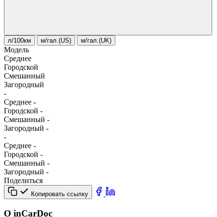
л/100км
м/гал.(US)
м/гал.(UK)
Модель
Среднее
Городской
Смешанный
Загородный
-
Среднее
-
Городской
-
Смешанный
-
Загородный
-
-
Среднее
-
Городской
-
Смешанный
-
Загородный
-
Поделиться
Копировать ссылку
О inCarDoc