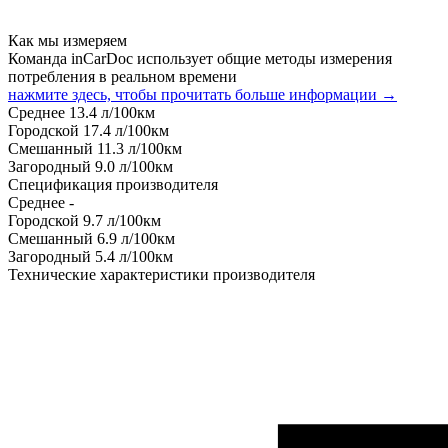
Как мы измеряем
Команда inCarDoc использует общие методы измерения
потребления в реальном времени
нажмите здесь, чтобы прочитать больше информации →
Среднее
13.4
л/100км
Городской
17.4
л/100км
Смешанный
11.3
л/100км
Загородный
9.0
л/100км
Спецификация производителя
Среднее
-
Городской
9.7
л/100км
Смешанный
6.9
л/100км
Загородный
5.4
л/100км
Технические характеристики производителя