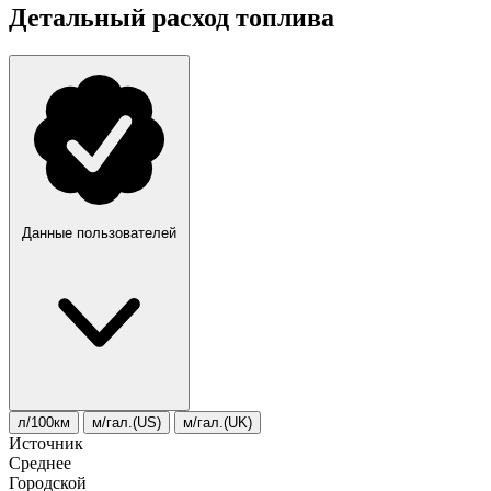
Детальный расход топлива
Данные пользователей
л/100км
м/гал.(US)
м/гал.(UK)
Источник
Среднее
Городской