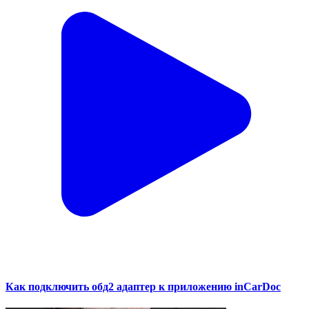
Как подключить обд2 адаптер к приложению inCarDoc