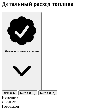
Детальный расход топлива
Данные пользователей
л/100км
м/гал.(US)
м/гал.(UK)
Источник
Среднее
Городской