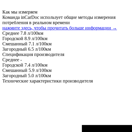
Как мы измеряем
Команда inCarDoc использует общие методы измерения
потребления в реальном времени
нажмите здесь, чтобы прочитать больше информации →
Среднее
7.8
л/100км
Городской
8.9
л/100км
Смешанный
7.1
л/100км
Загородный
6.5
л/100км
Спецификация производителя
Среднее
-
Городской
7.4
л/100км
Смешанный
5.9
л/100км
Загородный
5.0
л/100км
Технические характеристики производителя