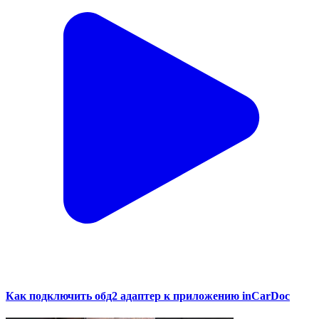
Как подключить обд2 адаптер к приложению inCarDoc