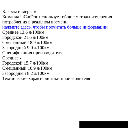
Как мы измеряем
Команда inCarDoc использует общие методы измерения
потребления в реальном времени
нажмите здесь, чтобы прочитать больше информации →
Среднее
13.6
л/100км
Городской
21.6
л/100км
Смешанный
18.9
л/100км
Загородный
9.0
л/100км
Спецификация производителя
Среднее
-
Городской
15.7
л/100км
Смешанный
10.9
л/100км
Загородный
8.2
л/100км
Технические характеристики производителя