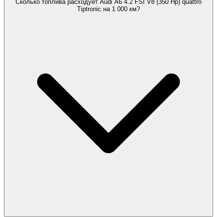
Сколько топлива расходует Audi A6 4.2 FSI V8 (350 Hp) quattro
Tiptronic на 1 000 км?