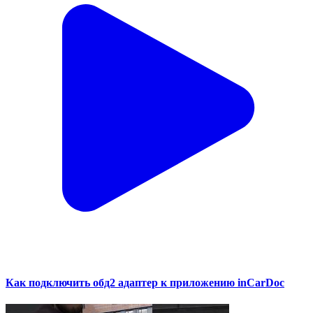
Как подключить обд2 адаптер к приложению inCarDoc