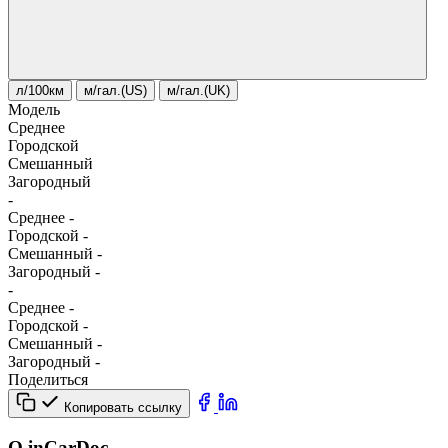
л/100км
м/гал.(US)
м/гал.(UK)
Модель
Среднее
Городской
Смешанный
Загородный
-
Среднее
-
Городской
-
Смешанный
-
Загородный
-
-
Среднее
-
Городской
-
Смешанный
-
Загородный
-
Поделиться
Копировать ссылку
О inCarDoc