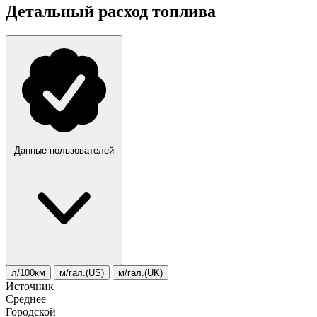
Детальный расход топлива
Данные пользователей
л/100км
м/гал.(US)
м/гал.(UK)
Источник
Среднее
Городской