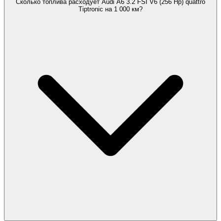
Сколько топлива расходует Audi A6 3.2 FSI V6 (256 Hp) quattro
Tiptronic на 1 000 км?