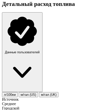
Детальный расход топлива
Данные пользователей
л/100км
м/гал.(US)
м/гал.(UK)
Источник
Среднее
Городской