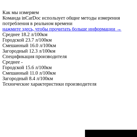
Как мы измеряем
Команда inCarDoc использует общие методы измерения
потребления в реальном времени
нажмите здесь, чтобы прочитать больше информации →
Среднее
18.2
л/100км
Городской
23.7
л/100км
Смешанный
16.0
л/100км
Загородный
12.3
л/100км
Спецификация производителя
Среднее
-
Городской
15.6
л/100км
Смешанный
11.0
л/100км
Загородный
8.4
л/100км
Технические характеристики производителя