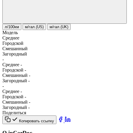
л/100км
м/гал.(US)
м/гал.(UK)
Модель
Среднее
Городской
Смешанный
Загородный
-
Среднее
-
Городской
-
Смешанный
-
Загородный
-
-
Среднее
-
Городской
-
Смешанный
-
Загородный
-
Поделиться
Копировать ссылку
О inCarDoc