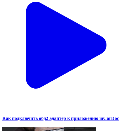
Как подключить обд2 адаптер к приложению inCarDoc