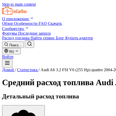
Skip to main content
О приложении
Обзор
Особенности
FAQ
Скачать
Сообщество
Форумы
Последние записи
Расход топлива
Найти сервис
Блог
Купить адаптер
Поиск...
RU
Войти
Домой
/
Статистика
/
Audi A6 3.2 FSI V6 (255 Hp) quattro 2004-
Средний расход топлива
Audi 
Детальный расход топлива