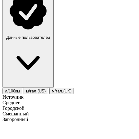
Данные пользователей
л/100км
м/гал.(US)
м/гал.(UK)
Источник
Среднее
Городской
Смешанный
Загородный