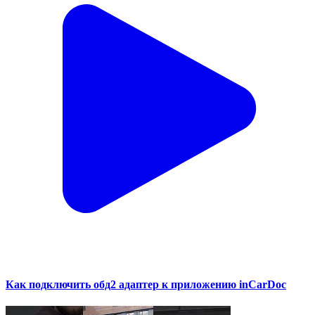
Как подключить обд2 адаптер к приложению inCarDoc