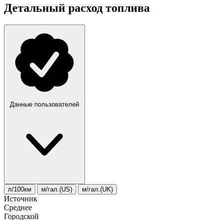
Детальный расход топлива
Данные пользователей
л/100км
м/гал.(US)
м/гал.(UK)
Источник
Среднее
Городской