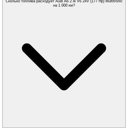
Сколько топлива расходует Audi A6 2.4i V6 24V (177 Hp) Multitronic
на 1 000 км?