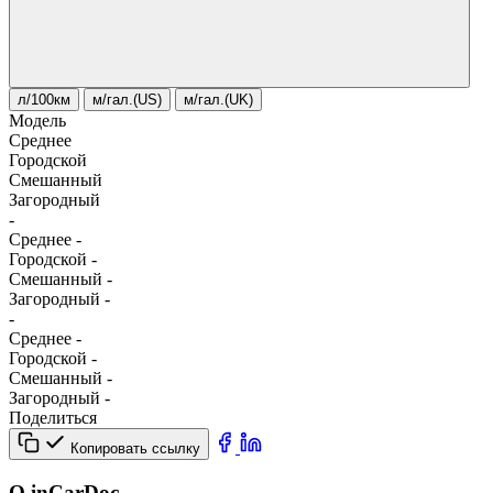
л/100км
м/гал.(US)
м/гал.(UK)
Модель
Среднее
Городской
Смешанный
Загородный
-
Среднее
-
Городской
-
Смешанный
-
Загородный
-
-
Среднее
-
Городской
-
Смешанный
-
Загородный
-
Поделиться
Копировать ссылку
О inCarDoc