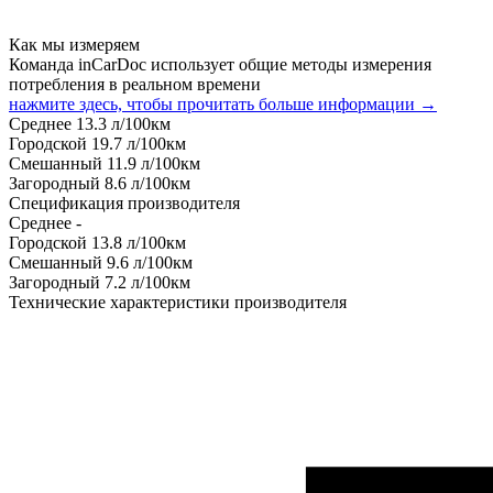
Как мы измеряем
Команда inCarDoc использует общие методы измерения
потребления в реальном времени
нажмите здесь, чтобы прочитать больше информации →
Среднее
13.3
л/100км
Городской
19.7
л/100км
Смешанный
11.9
л/100км
Загородный
8.6
л/100км
Спецификация производителя
Среднее
-
Городской
13.8
л/100км
Смешанный
9.6
л/100км
Загородный
7.2
л/100км
Технические характеристики производителя