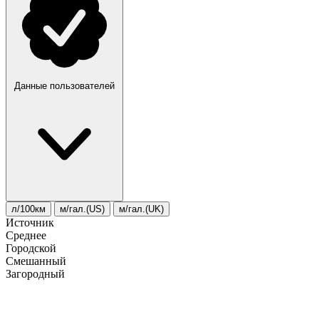
Данные пользователей
л/100км
м/гал.(US)
м/гал.(UK)
Источник
Среднее
Городской
Смешанный
Загородный