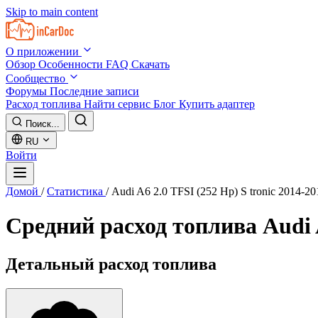
Skip to main content
О приложении
Обзор
Особенности
FAQ
Скачать
Сообщество
Форумы
Последние записи
Расход топлива
Найти сервис
Блог
Купить адаптер
Поиск...
RU
Войти
Домой
/
Статистика
/
Audi A6 2.0 TFSI (252 Hp) S tronic 2014-20
Средний расход топлива
Audi 
Детальный расход топлива