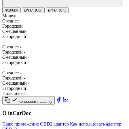
л/100км
м/гал.(US)
м/гал.(UK)
Модель
Среднее
Городской
Смешанный
Загородный
-
Среднее
-
Городской
-
Смешанный
-
Загородный
-
-
Среднее
-
Городской
-
Смешанный
-
Загородный
-
Поделиться
Копировать ссылку
О inCarDoc
Наше приложение
OBD2 адаптер
Как использовать адаптер