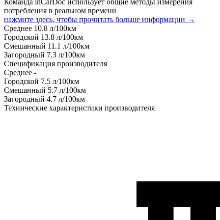
Команда inCarDoc использует общие методы измерения
потребления в реальном времени
нажмите здесь, чтобы прочитать больше информации →
Среднее
10.8
л/100км
Городской
13.8
л/100км
Смешанный
11.1
л/100км
Загородный
7.3
л/100км
Спецификация производителя
Среднее
-
Городской
7.5
л/100км
Смешанный
5.7
л/100км
Загородный
4.7
л/100км
Технические характеристики производителя