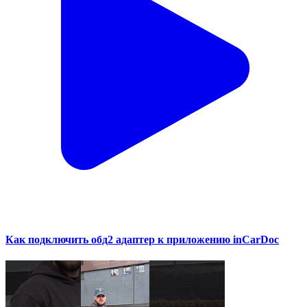
Как подключить обд2 адаптер к приложению inCarDoc