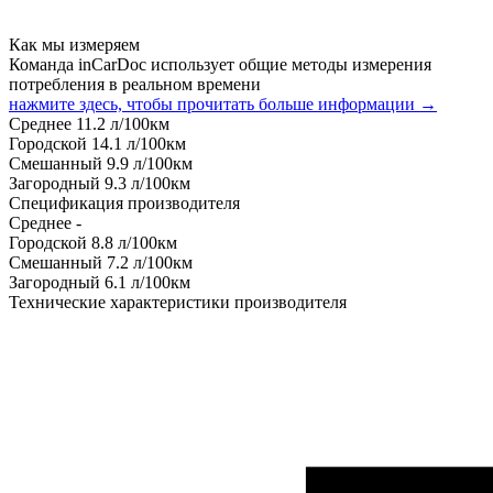
Как мы измеряем
Команда inCarDoc использует общие методы измерения
потребления в реальном времени
нажмите здесь, чтобы прочитать больше информации →
Среднее
11.2
л/100км
Городской
14.1
л/100км
Смешанный
9.9
л/100км
Загородный
9.3
л/100км
Спецификация производителя
Среднее
-
Городской
8.8
л/100км
Смешанный
7.2
л/100км
Загородный
6.1
л/100км
Технические характеристики производителя