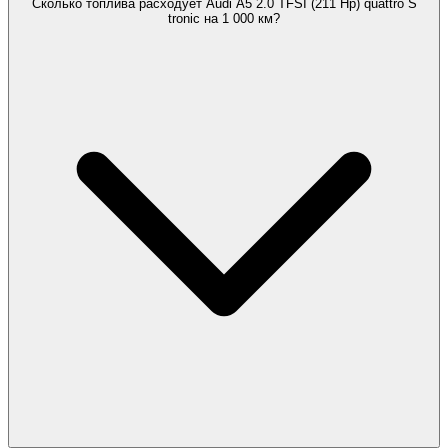
Сколько топлива расходует Audi A5 2.0 TFSI (211 Hp) quattro S
tronic на 1 000 км?