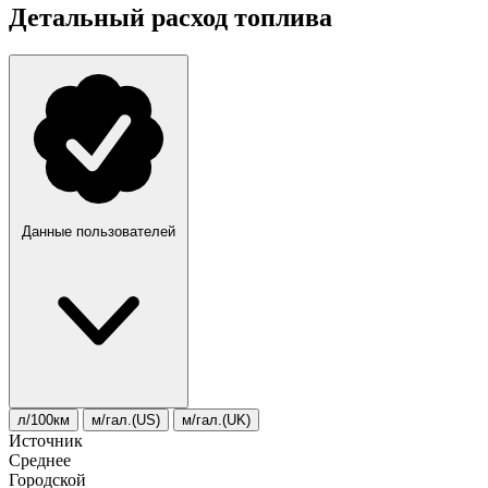
Детальный расход топлива
Данные пользователей
л/100км
м/гал.(US)
м/гал.(UK)
Источник
Среднее
Городской