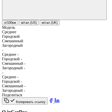
л/100км
м/гал.(US)
м/гал.(UK)
Модель
Среднее
Городской
Смешанный
Загородный
-
Среднее
-
Городской
-
Смешанный
-
Загородный
-
-
Среднее
-
Городской
-
Смешанный
-
Загородный
-
Поделиться
Копировать ссылку
О inCarDoc