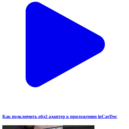
Как подключить обд2 адаптер к приложению inCarDoc