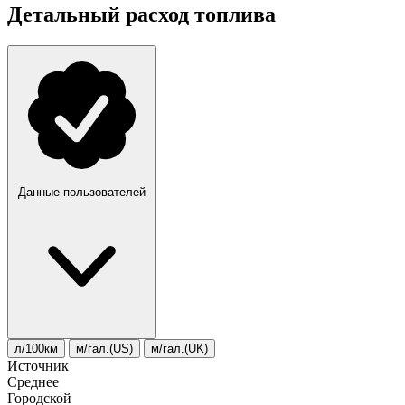
Детальный расход топлива
Данные пользователей
л/100км
м/гал.(US)
м/гал.(UK)
Источник
Среднее
Городской