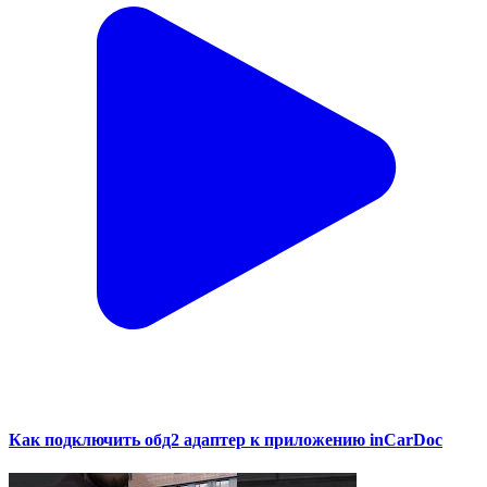
Как подключить обд2 адаптер к приложению inCarDoc