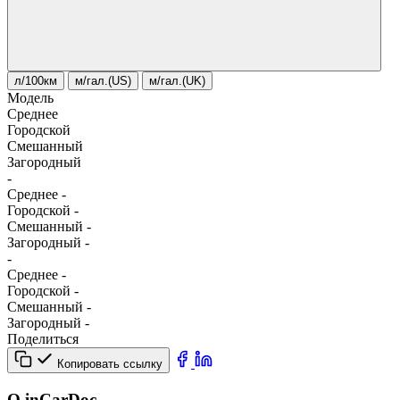
л/100км
м/гал.(US)
м/гал.(UK)
Модель
Среднее
Городской
Смешанный
Загородный
-
Среднее
-
Городской
-
Смешанный
-
Загородный
-
-
Среднее
-
Городской
-
Смешанный
-
Загородный
-
Поделиться
Копировать ссылку
О inCarDoc