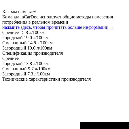
Как мы измеряем
Команда inCarDoc использует общие методы измерения
потребления в реальном времени
нажмите здесь, чтобы прочитать больше информации →
Среднее
15.8
л/100км
Городской
19.0
л/100км
Смешанный
14.8
л/100км
Загородный
10.0
л/100км
Спецификация производителя
Среднее
-
Городской
13.8
л/100км
Смешанный
9.7
л/100км
Загородный
7.3
л/100км
Технические характеристики производителя