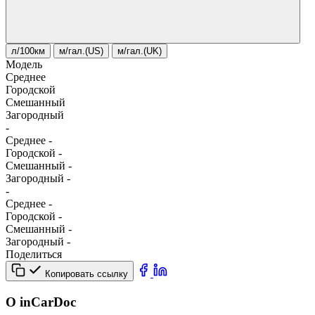
л/100км
м/гал.(US)
м/гал.(UK)
Модель
Среднее
Городской
Смешанный
Загородный
-
Среднее
-
Городской
-
Смешанный
-
Загородный
-
-
Среднее
-
Городской
-
Смешанный
-
Загородный
-
Поделиться
Копировать ссылку
О inCarDoc