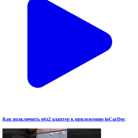
Как подключить обд2 адаптер к приложению inCarDoc