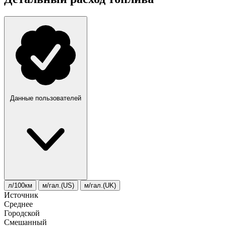
Данные пользователей
л/100км
м/гал.(US)
м/гал.(UK)
Источник
Среднее
Городской
Смешанный