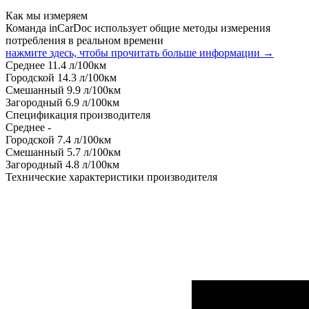
Как мы измеряем
Команда inCarDoc использует общие методы измерения
потребления в реальном времени
нажмите здесь, чтобы прочитать больше информации →
Среднее
11.4
л/100км
Городской
14.3
л/100км
Смешанный
9.9
л/100км
Загородный
6.9
л/100км
Спецификация производителя
Среднее
-
Городской
7.4
л/100км
Смешанный
5.7
л/100км
Загородный
4.8
л/100км
Технические характеристики производителя