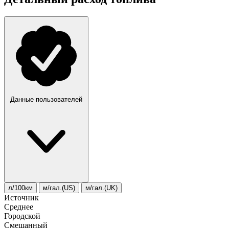
Данные пользователей
л/100км
м/гал.(US)
м/гал.(UK)
Источник
Среднее
Городской
Смешанный