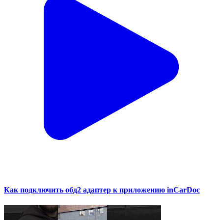
Как подключить обд2 адаптер к приложению inCarDoc