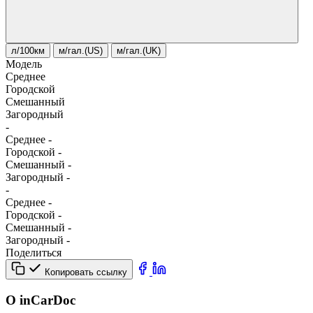
л/100км
м/гал.(US)
м/гал.(UK)
Модель
Среднее
Городской
Смешанный
Загородный
-
Среднее
-
Городской
-
Смешанный
-
Загородный
-
-
Среднее
-
Городской
-
Смешанный
-
Загородный
-
Поделиться
Копировать ссылку
О inCarDoc