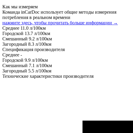
Как мы измеряем
Команда inCarDoc использует общие методы измерения
потребления в реальном времени
нажмите здесь, чтобы прочитать больше информации →
Среднее
11.0
л/100км
Городской
13.7
л/100км
Смешанный
9.2
л/100км
Загородный
8.3
л/100км
Спецификация производителя
Среднее
-
Городской
9.9
л/100км
Смешанный
7.1
л/100км
Загородный
5.5
л/100км
Технические характеристики производителя