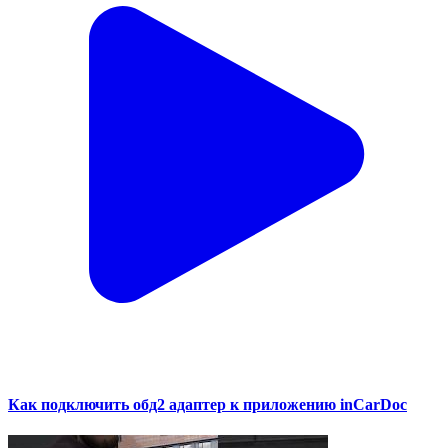
Как подключить обд2 адаптер к приложению inCarDoc