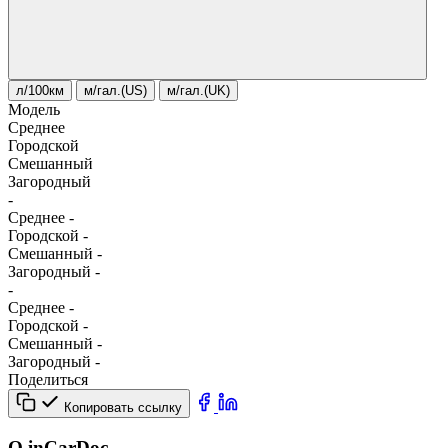
л/100км
м/гал.(US)
м/гал.(UK)
Модель
Среднее
Городской
Смешанный
Загородный
-
Среднее
-
Городской
-
Смешанный
-
Загородный
-
-
Среднее
-
Городской
-
Смешанный
-
Загородный
-
Поделиться
Копировать ссылку
О inCarDoc