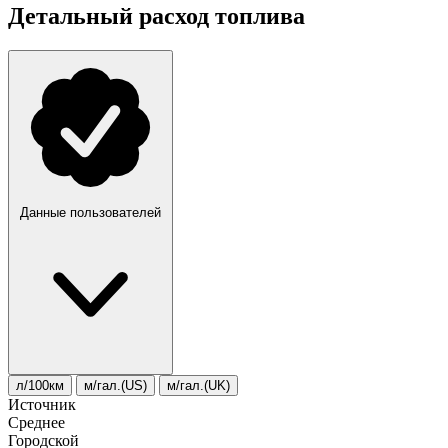
Детальный расход топлива
Данные пользователей
л/100км
м/гал.(US)
м/гал.(UK)
Источник
Среднее
Городской