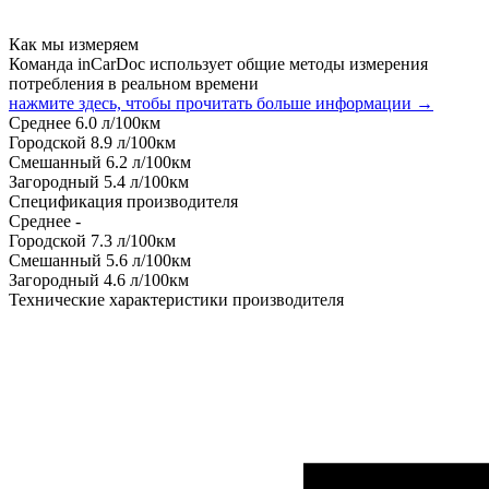
Как мы измеряем
Команда inCarDoc использует общие методы измерения
потребления в реальном времени
нажмите здесь, чтобы прочитать больше информации →
Среднее
6.0
л/100км
Городской
8.9
л/100км
Смешанный
6.2
л/100км
Загородный
5.4
л/100км
Спецификация производителя
Среднее
-
Городской
7.3
л/100км
Смешанный
5.6
л/100км
Загородный
4.6
л/100км
Технические характеристики производителя