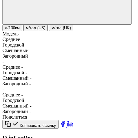
л/100км
м/гал.(US)
м/гал.(UK)
Модель
Среднее
Городской
Смешанный
Загородный
-
Среднее
-
Городской
-
Смешанный
-
Загородный
-
-
Среднее
-
Городской
-
Смешанный
-
Загородный
-
Поделиться
Копировать ссылку
О inCarDoc