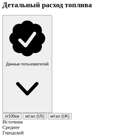
Детальный расход топлива
Данные пользователей
л/100км
м/гал.(US)
м/гал.(UK)
Источник
Среднее
Городской