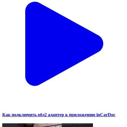
Как подключить обд2 адаптер к приложению inCarDoc