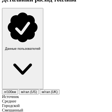
Данные пользователей
л/100км
м/гал.(US)
м/гал.(UK)
Источник
Среднее
Городской
Смешанный