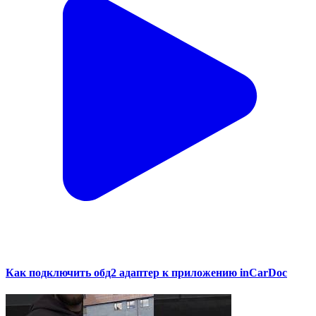
Как подключить обд2 адаптер к приложению inCarDoc