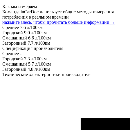
Как мы измеряем
Команда inCarDoc использует общие методы измерения
потребления в реальном времени
нажмите здесь, чтобы прочитать больше информации →
Среднее
7.6
л/100км
Городской
9.0
л/100км
Смешанный
6.6
л/100км
Загородный
7.7
л/100км
Спецификация производителя
Среднее
-
Городской
7.3
л/100км
Смешанный
5.7
л/100км
Загородный
4.8
л/100км
Технические характеристики производителя