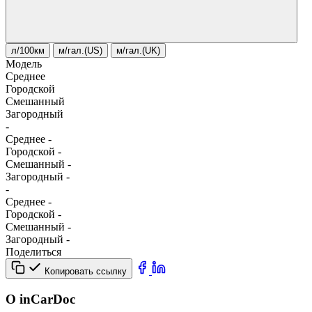
л/100км
м/гал.(US)
м/гал.(UK)
Модель
Среднее
Городской
Смешанный
Загородный
-
Среднее
-
Городской
-
Смешанный
-
Загородный
-
-
Среднее
-
Городской
-
Смешанный
-
Загородный
-
Поделиться
Копировать ссылку
О inCarDoc