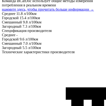
Команда inCarDoc использует общие методы измерения
потребления в реальном времени
нажмите здесь, чтобы прочитать больше информации →
Среднее
11.8
л/100км
Городской
15.4
л/100км
Смешанный
9.8
л/100км
Загородный
7.3
л/100км
Спецификация производителя
Среднее
-
Городской
9.6
л/100км
Смешанный
7.0
л/100км
Загородный
5.5
л/100км
Технические характеристики производителя