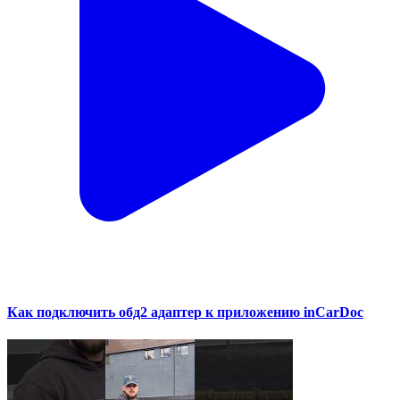
Как подключить обд2 адаптер к приложению inCarDoc