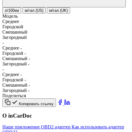
л/100км
м/гал.(US)
м/гал.(UK)
Модель
Среднее
Городской
Смешанный
Загородный
-
Среднее
-
Городской
-
Смешанный
-
Загородный
-
-
Среднее
-
Городской
-
Смешанный
-
Загородный
-
Поделиться
Копировать ссылку
О inCarDoc
Наше приложение
OBD2 адаптер
Как использовать адаптер