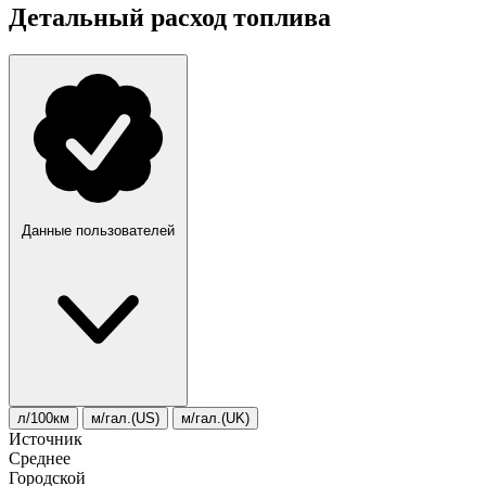
Детальный расход топлива
Данные пользователей
л/100км
м/гал.(US)
м/гал.(UK)
Источник
Среднее
Городской