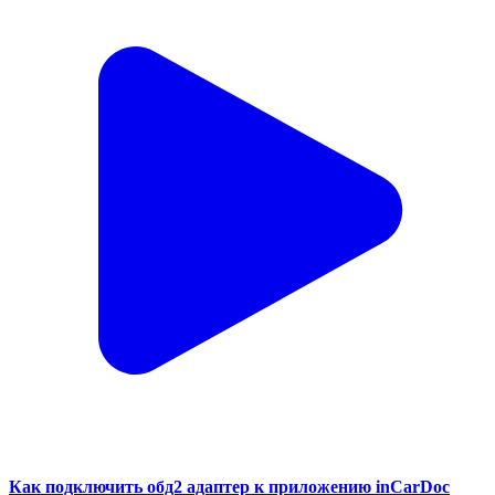
Как подключить обд2 адаптер к приложению inCarDoc