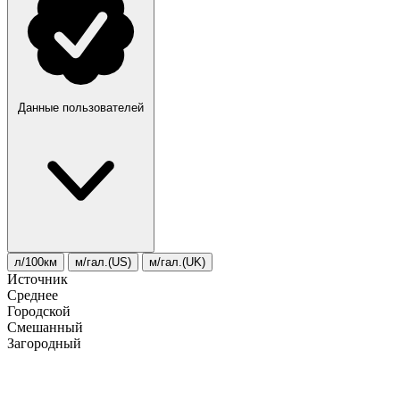
Данные пользователей
л/100км
м/гал.(US)
м/гал.(UK)
Источник
Среднее
Городской
Смешанный
Загородный