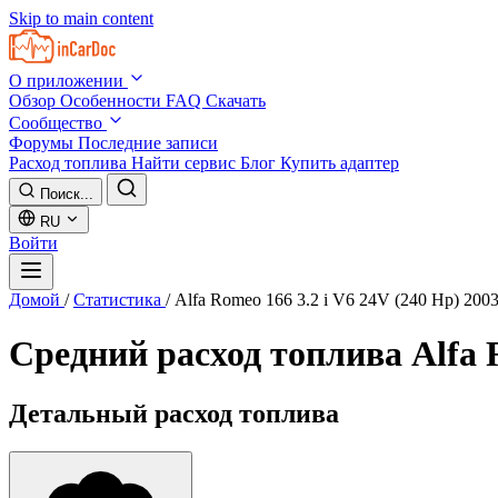
Skip to main content
О приложении
Обзор
Особенности
FAQ
Скачать
Сообщество
Форумы
Последние записи
Расход топлива
Найти сервис
Блог
Купить адаптер
Поиск...
RU
Войти
Домой
/
Статистика
/
Alfa Romeo 166 3.2 i V6 24V (240 Hp) 200
Средний расход топлива
Alfa 
Детальный расход топлива