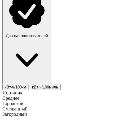
Данные пользователей
кВт⋅ч/100км
кВт⋅ч/100миль
Источник
Среднее
Городской
Смешанный
Загородный