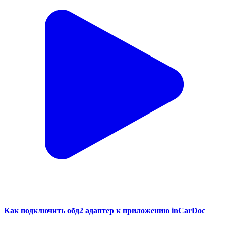
Как подключить обд2 адаптер к приложению inCarDoc