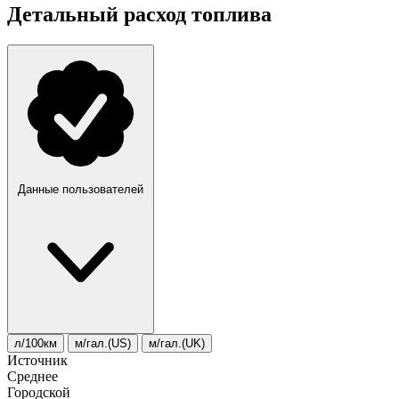
Детальный расход топлива
Данные пользователей
л/100км
м/гал.(US)
м/гал.(UK)
Источник
Среднее
Городской