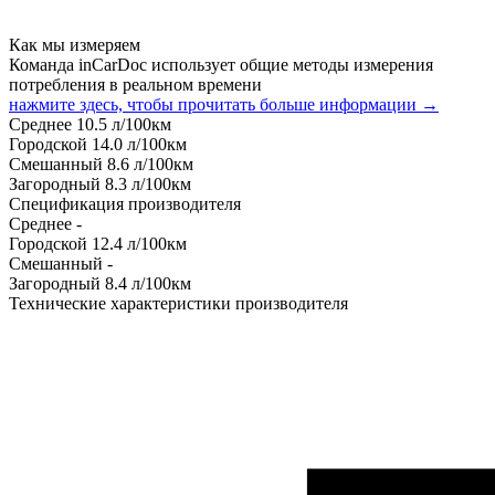
Как мы измеряем
Команда inCarDoc использует общие методы измерения
потребления в реальном времени
нажмите здесь, чтобы прочитать больше информации →
Среднее
10.5
л/100км
Городской
14.0
л/100км
Смешанный
8.6
л/100км
Загородный
8.3
л/100км
Спецификация производителя
Среднее
-
Городской
12.4
л/100км
Смешанный
-
Загородный
8.4
л/100км
Технические характеристики производителя