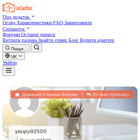
Skip to main content
Про додаток
Огляд
Характеристики
FAQ
Завантажити
Спільнота
Форуми
Останні дописи
Витрати палива
Знайти сервіс
Блог
Купити адаптер
Пошук...
UK
Увійти
Домашня Сторінка Форуму
|
Останні публікації
youpy92500