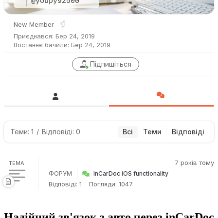
@youpy92500
New Member
Приєднався: Бер 24, 2019
Востаннє бачили: Бер 24, 2019
Підпишіться
Теми: 1
/
Відповіді: 0
Всі
Теми
Відповіді
7 років тому
ТЕМА
ФОРУМ
InCarDoc iOS functionality
Відповіді: 1
Погляди: 1047
Надійний зв'язок з авто через inCarDoc