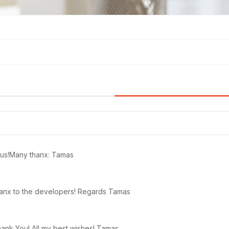
 us!Many thanx: Tamas
 Thanx to the developers! Regards Tamas
ank You! All my best wishes! Tamas