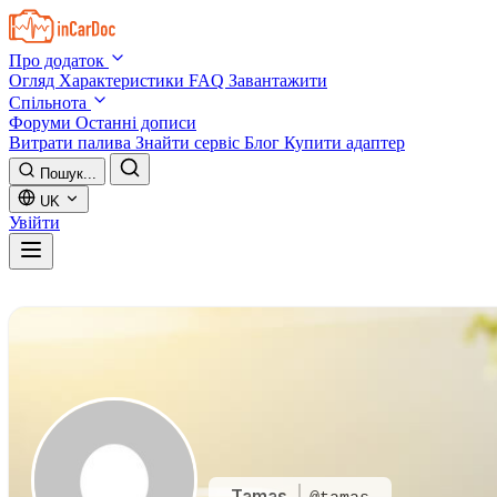
Skip to main content
Про додаток
Огляд
Характеристики
FAQ
Завантажити
Спільнота
Форуми
Останні дописи
Витрати палива
Знайти сервіс
Блог
Купити адаптер
Пошук...
UK
Увійти
Tamas