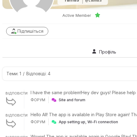
@tamas
Active Member
Підпишіться
Профіль
Теми: 1
/
Відповіді: 4
I have the same problem!Hey dev guys! Please help
ВІДПОВІСТИ
ФОРУМ
Site and forum
Hello All! The app is available in Play Store again!
ВІДПОВІСТИ
ФОРУМ
App setting up, Wi-Fi connection
Woww! The app is available again in Google Play! Th