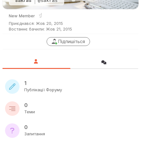
sakras
@sakras
New Member
Приєднався: Жов 20, 2015
Востаннє бачили: Жов 21, 2015
Підпишіться
1
Публікації Форуму
0
Теми
0
Запитання