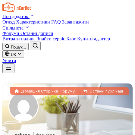
Skip to main content
Про додаток
Огляд
Характеристики
FAQ
Завантажити
Спільнота
Форуми
Останні дописи
Витрати палива
Знайти сервіс
Блог
Купити адаптер
Пошук...
UK
Увійти
Домашня Сторінка Форуму
|
Останні публікації