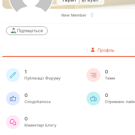
@rayan
New Member
Підпишіться
Профіль
1
0
Публікації Форуму
Теми
0
0
Сподобалось
Отримано лайк
0
Коментарі Блогу