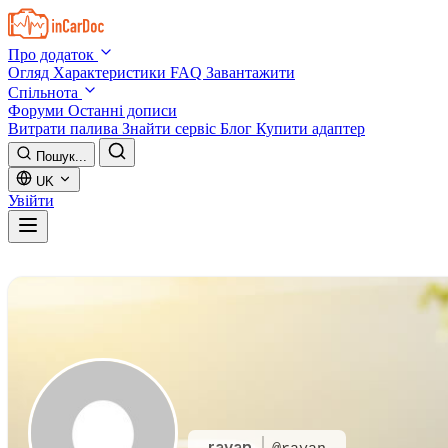
Skip to main content
Про додаток
Огляд
Характеристики
FAQ
Завантажити
Спільнота
Форуми
Останні дописи
Витрати палива
Знайти сервіс
Блог
Купити адаптер
Пошук...
UK
Увійти
rayan