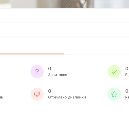
0
0
Запитання
Ві
0
0
ів
Отримано дизлайків
Р