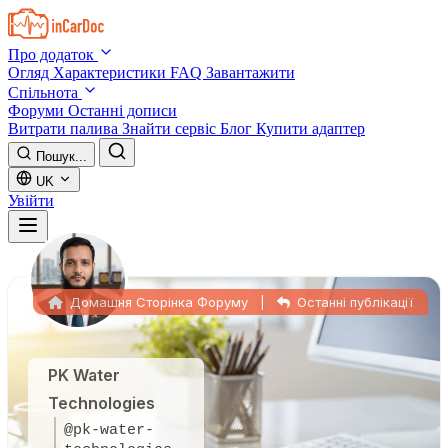
Skip to main content
Про додаток
Огляд
Характеристики
FAQ
Завантажити
Спільнота
Форуми
Останні дописи
Витрати палива
Знайти сервіс
Блог
Купити адаптер
Пошук...
UK
Увійти
Домашня Сторінка Форуму
|
Останні публікації
PK Water
Technologies
@pk-water-