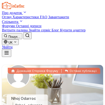
Skip to main content
Про додаток
Огляд
Характеристики
FAQ
Завантажити
Спільнота
Форуми
Останні дописи
Витрати палива
Знайти сервіс
Блог
Купити адаптер
Пошук...
UK
Увійти
Домашня Сторінка Форуму
|
Останні публікації
Nhoj Odarroc