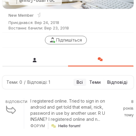
@nhoj-odarroc
New Member
Приєднався: Вер 24, 2018
Востаннє бачили: Вер 23, 2018
Підпишіться
Теми: 0
/
Відповіді: 1
Всі
Теми
Відповіді
I registered online. Tried to sign in on
8
ВІДПОВІСТИ
android and get told that email, nick,
років
password in use by another user. R U
тому
INSANE? I registered online and n...
ФОРУМ
Hello forum!