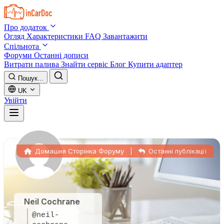
Skip to main content
Про додаток
Огляд
Характеристики
FAQ
Завантажити
Спільнота
Форуми
Останні дописи
Витрати палива
Знайти сервіс
Блог
Купити адаптер
Пошук...
UK
Увійти
Домашня Сторінка Форуму
|
Останні публікації
Neil Cochrane
@neil-