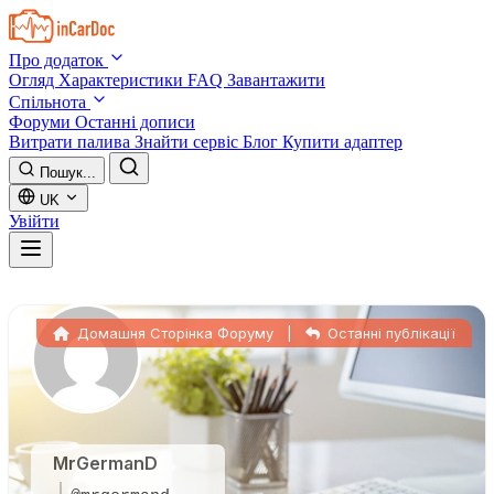
Skip to main content
Про додаток
Огляд
Характеристики
FAQ
Завантажити
Спільнота
Форуми
Останні дописи
Витрати палива
Знайти сервіс
Блог
Купити адаптер
Пошук...
UK
Увійти
Домашня Сторінка Форуму
|
Останні публікації
MrGermanD