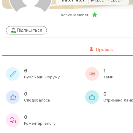
@miter-liter
Active Member
Підпишіться
Профіль
6
1
Публікації Форуму
Теми
0
0
Сподобалось
Отримано лайк
0
Коментарі Блогу