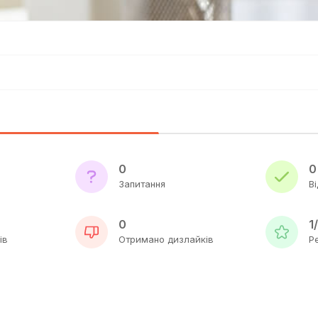
0
0
Запитання
Ві
0
1
ів
Отримано дизлайків
Р