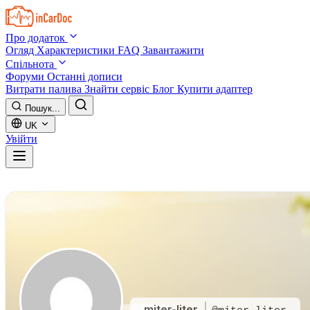
Skip to main content
Про додаток
Огляд
Характеристики
FAQ
Завантажити
Спільнота
Форуми
Останні дописи
Витрати палива
Знайти сервіс
Блог
Купити адаптер
Пошук...
UK
Увійти
miter-liter