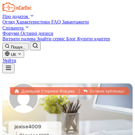
Skip to main content
Про додаток
Огляд
Характеристики
FAQ
Завантажити
Спільнота
Форуми
Останні дописи
Витрати палива
Знайти сервіс
Блог
Купити адаптер
Пошук...
UK
Увійти
Домашня Сторінка Форуму
|
Останні публікації
joxise4009