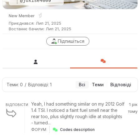
@joxise4009
New Member
Приєднався: Лип 21, 2025
Востаннє бачили: Лип 21, 2025
Підпишіться
Теми: 0
/
Відповіді: 1
Всі
Теми
Відповіді
Yeah, I had something similar on my 2012 Golf
1 рік
ВІДПОВІСТИ
1.4 TSI. I noticed a faint fuel smell near the
тому
rear too, plus slightly rough idle at stoplights
- turned...
ФОРУМ
Codes description