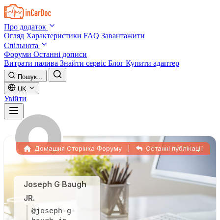
Skip to main content
Про додаток
Огляд
Характеристики
FAQ
Завантажити
Спільнота
Форуми
Останні дописи
Витрати палива
Знайти сервіс
Блог
Купити адаптер
Пошук...
UK
Увійти
Домашня Сторінка Форуму
|
Останні публікації
Joseph G Baugh
JR.
@joseph-g-