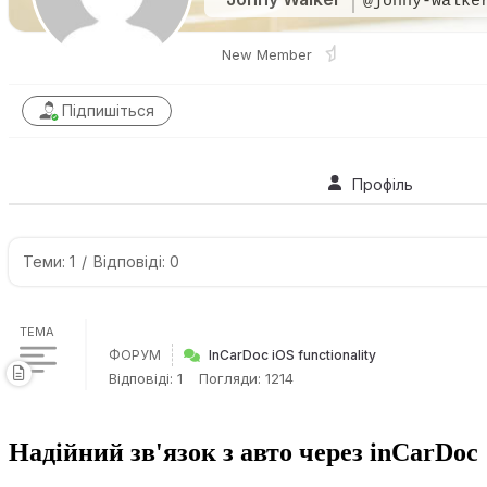
@jonny-walke
New Member
Підпишіться
Профіль
Теми: 1
/
Відповіді: 0
ТЕМА
ФОРУМ
InCarDoc iOS functionality
Відповіді: 1
Погляди: 1214
Надійний зв'язок з авто через inCarDoc