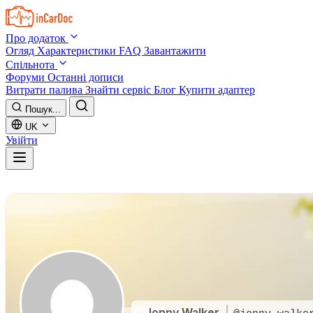
Skip to main content
Про додаток
Огляд
Характеристики
FAQ
Завантажити
Спільнота
Форуми
Останні дописи
Витрати палива
Знайти сервіс
Блог
Купити адаптер
Пошук...
UK
Увійти
Jonny Walker