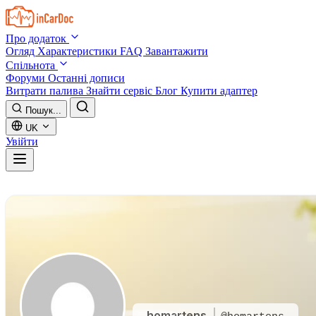
Skip to main content
Про додаток
Огляд
Характеристики
FAQ
Завантажити
Спільнота
Форуми
Останні дописи
Витрати палива
Знайти сервіс
Блог
Купити адаптер
Пошук...
UK
Увійти
homartens