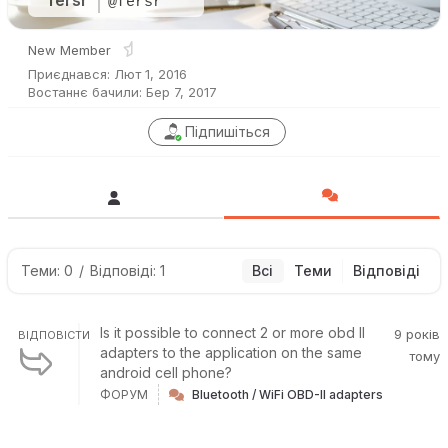
fersr
@fersr
New Member
Приєднався: Лют 1, 2016
Востаннє бачили: Бер 7, 2017
Підпишіться
Теми: 0
/
Відповіді: 1
Всі
Теми
Відповіді
Is it possible to connect 2 or more obd II
9 років
ВІДПОВІСТИ
adapters to the application on the same
тому
android cell phone?
ФОРУМ
Bluetooth / WiFi OBD-II adapters