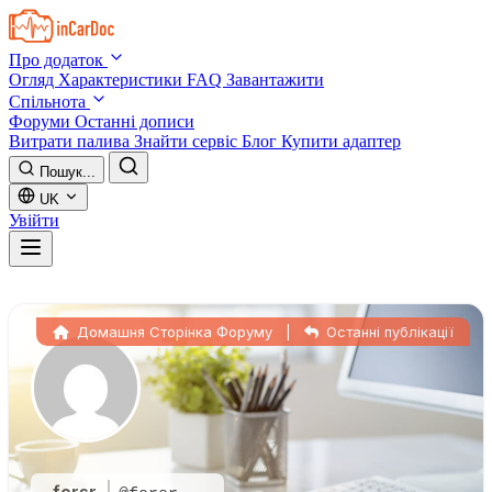
Skip to main content
Про додаток
Огляд
Характеристики
FAQ
Завантажити
Спільнота
Форуми
Останні дописи
Витрати палива
Знайти сервіс
Блог
Купити адаптер
Пошук...
UK
Увійти
Домашня Сторінка Форуму
|
Останні публікації