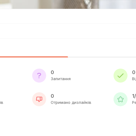
0
0
Запитання
Ві
0
1
ів
Отримано дизлайків
Р