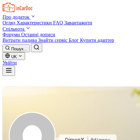
Skip to main content
Про додаток
Огляд
Характеристики
FAQ
Завантажити
Спільнота
Форуми
Останні дописи
Витрати палива
Знайти сервіс
Блог
Купити адаптер
Пошук...
UK
Увійти
DimonX