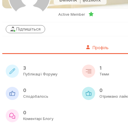
@dimonx
Active Member
Підпишіться
Профіль
3
1
Публікації Форуму
Теми
0
0
Сподобалось
Отримано лайк
0
Коментарі Блогу