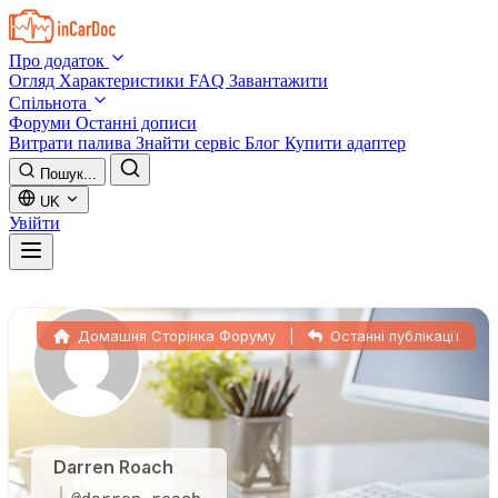
Skip to main content
Про додаток
Огляд
Характеристики
FAQ
Завантажити
Спільнота
Форуми
Останні дописи
Витрати палива
Знайти сервіс
Блог
Купити адаптер
Пошук...
UK
Увійти
Домашня Сторінка Форуму
|
Останні публікації
Darren Roach