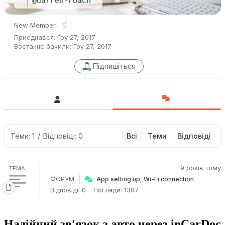
@darren-roach
New Member
Приєднався: Гру 27, 2017
Востаннє бачили: Гру 27, 2017
Підпишіться
Теми: 1
/
Відповіді: 0
Всі
Теми
Відповіді
9 років тому
ТЕМА
ФОРУМ
App setting up, Wi-Fi connection
Відповіді: 0
Погляди: 1307
Надійний зв'язок з авто через inCarDoc