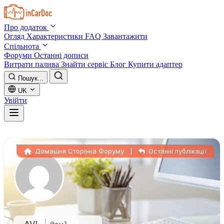
Skip to main content
Про додаток
Огляд
Характеристики
FAQ
Завантажити
Спільнота
Форуми
Останні дописи
Витрати палива
Знайти сервіс
Блог
Купити адаптер
Пошук...
UK
Увійти
Домашня Сторінка Форуму
|
Останні публікації