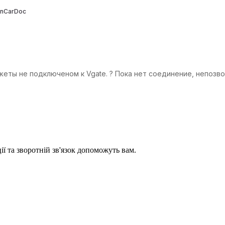
InCarDoc
ты не подключеном к Vgate. ? Пока нет соединение, непозво
ії та зворотній зв'язок допоможуть вам.