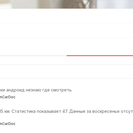
вки андроид незнаю где смотреть.
InCarDoc
5 км. Статистика показывает 47. Данные за воскресенье отсу
InCarDoc