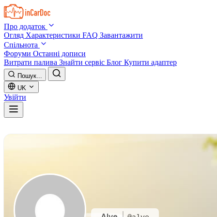
Skip to main content
Про додаток
Огляд
Характеристики
FAQ
Завантажити
Спільнота
Форуми
Останні дописи
Витрати палива
Знайти сервіс
Блог
Купити адаптер
Пошук...
UK
Увійти
Alve