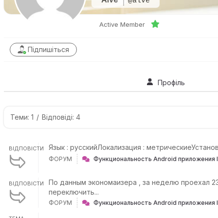
@alve
Active Member
Підпишіться
Профіль
Теми: 1
/
Відповіді: 4
Язык : русскийЛокализация : метрическиеУстано
ВІДПОВІСТИ
ФОРУМ
Функциональность Android приложения 
По данным экономаизера , за неделю проехал 23
ВІДПОВІСТИ
переключить...
ФОРУМ
Функциональность Android приложения 