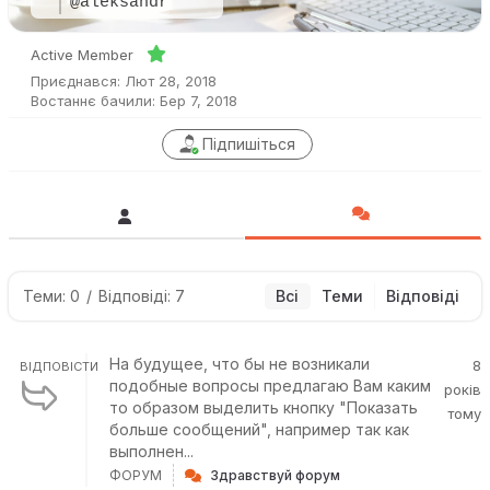
@aleksandr
Active Member
Приєднався: Лют 28, 2018
Востаннє бачили: Бер 7, 2018
Підпишіться
Теми: 0
/
Відповіді: 7
Всі
Теми
Відповіді
На будущее, что бы не возникали
8
ВІДПОВІСТИ
подобные вопросы предлагаю Вам каким
років
то образом выделить кнопку "Показать
тому
больше сообщений", например так как
выполнен...
ФОРУМ
Здравствуй форум