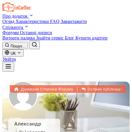
Skip to main content
Про додаток
Огляд
Характеристики
FAQ
Завантажити
Спільнота
Форуми
Останні дописи
Витрати палива
Знайти сервіс
Блог
Купити адаптер
Пошук...
UK
Увійти
Домашня Сторінка Форуму
|
Останні публікації
Александр