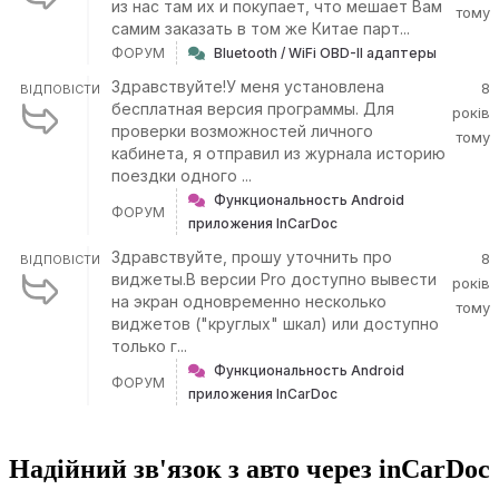
из нас там их и покупает, что мешает Вам
тому
самим заказать в том же Китае парт...
ФОРУМ
Bluetooth / WiFi OBD-II адаптеры
Здравствуйте!У меня установлена
8
ВІДПОВІСТИ
бесплатная версия программы. Для
років
проверки возможностей личного
тому
кабинета, я отправил из журнала историю
поездки одного ...
Функциональность Android
ФОРУМ
приложения InCarDoc
Здравствуйте, прошу уточнить про
8
ВІДПОВІСТИ
виджеты.В версии Pro доступно вывести
років
на экран одновременно несколько
тому
виджетов ("круглых" шкал) или доступно
только г...
Функциональность Android
ФОРУМ
приложения InCarDoc
Надійний зв'язок з авто через inCarDoc