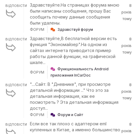
Здравствуйте.На страницах форума мною
8
ВІДПОВІСТИ
были написаны сообщения, прошу Вас
років
сообщить почему данные сообщения
тому
были удалены.
ФОРУМ
Здравствуй форум
Здравствуйте,В бесплатной версии есть
8
ВІДПОВІСТИ
функция "Экономайзер".На одном из
років
сайтах интернета приводится пример
тому
работы данной функции, на графической
шкале...
Функциональность Android
ФОРУМ
приложения InCarDoc
"....Сайт: В "Дневнике", при просмотре
8
ВІДПОВІСТИ
детальной информации ..." Что это за
років
детальная информация, как ее
тому
посмотреть ? Эта детальная информация
доступ...
ФОРУМ
Форум и Сайт
Если все так плохо с адаптером eml
8
ВІДПОВІСТИ
купленных в Китае, а именно большинство
років