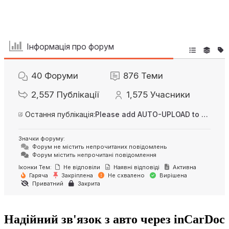
Інформація про форум
40
Форуми
876
Теми
2,557
Публікації
1,575
Учасники
Остання публікація:
Please add AUTO-UPLOAD to server option + 2FA/MFA
Значки форуму:
Форум не містить непрочитаних повідомлень
Форум містить непрочитані повідомлення
Іконки Тем:
Не відповіли
Наявні відповіді
Активна
Гаряча
Закріплена
Не схвалено
Вирішена
Приватний
Закрита
Надійний зв'язок з авто через inCarDoc