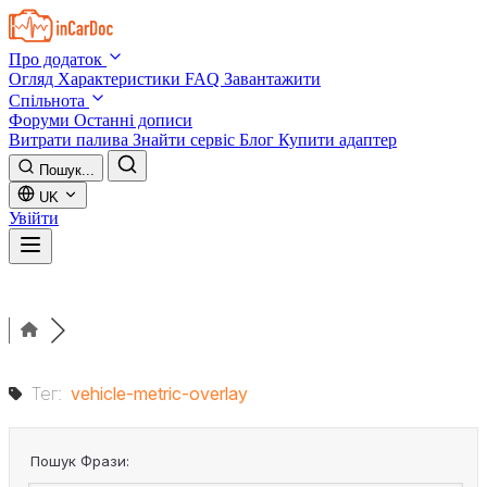
Skip to main content
Про додаток
Огляд
Характеристики
FAQ
Завантажити
Спільнота
Форуми
Останні дописи
Витрати палива
Знайти сервіс
Блог
Купити адаптер
Пошук...
UK
Увійти
Тег:
vehicle-metric-overlay
Пошук Фрази: