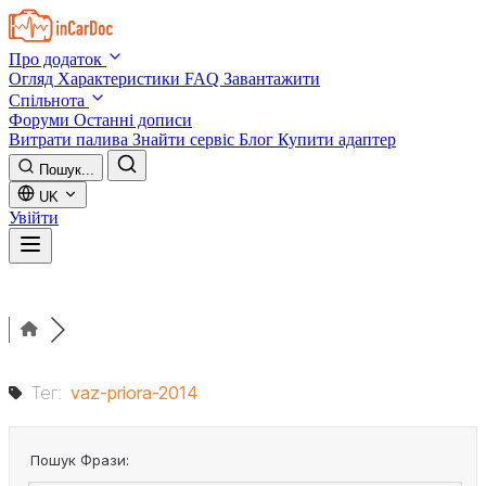
Skip to main content
Про додаток
Огляд
Характеристики
FAQ
Завантажити
Спільнота
Форуми
Останні дописи
Витрати палива
Знайти сервіс
Блог
Купити адаптер
Пошук...
UK
Увійти
Тег:
vaz-priora-2014
Пошук Фрази: