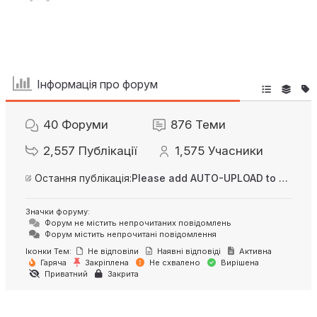
Інформація про форум
40
Форуми
876
Теми
2,557
Публікації
1,575
Учасники
Остання публікація:
Please add AUTO-UPLOAD to server option + 2FA/MFA
Значки форуму:
Форум не містить непрочитаних повідомлень
Форум містить непрочитані повідомлення
Іконки Тем:
Не відповіли
Наявні відповіді
Активна
Гаряча
Закріплена
Не схвалено
Вирішена
Приватний
Закрита