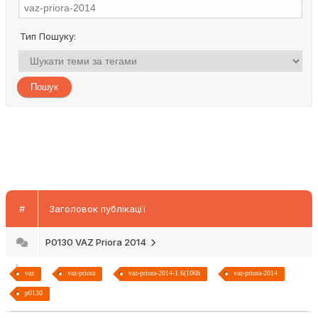
Тип Пошуку:
#
Заголовок публікації
P0130 VAZ Priora 2014
vaz
vaz-priora
vaz-priora-2014-1.6(106h
vaz-priora-2014
p0130