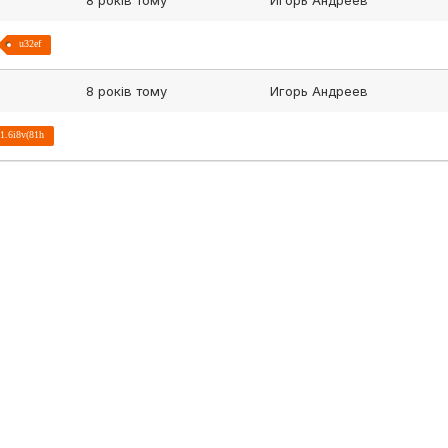
8 років тому
Игорь Андреев
u32ef
8 років тому
Игорь Андреев
1.6i8v(81h