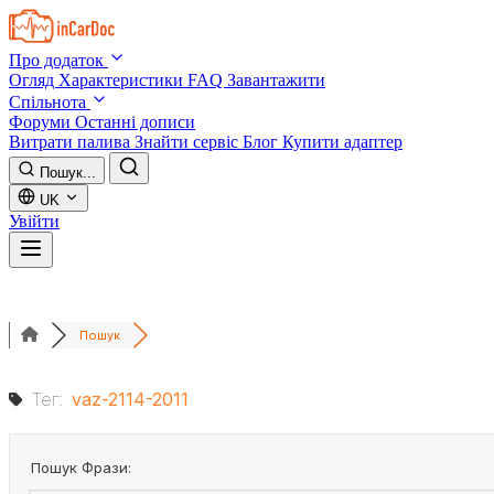
Skip to main content
Про додаток
Огляд
Характеристики
FAQ
Завантажити
Спільнота
Форуми
Останні дописи
Витрати палива
Знайти сервіс
Блог
Купити адаптер
Пошук...
UK
Увійти
Пошук
Тег:
vaz-2114-2011
Пошук Фрази: