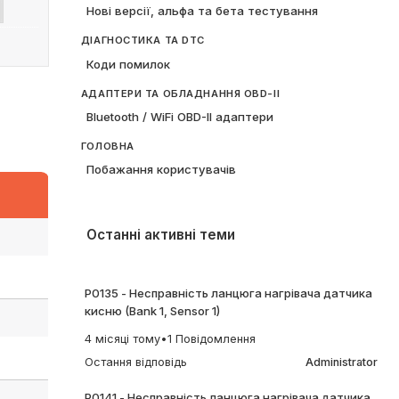
Нові версії, альфа та бета тестування
ДІАГНОСТИКА ТА DTC
Коди помилок
АДАПТЕРИ ТА ОБЛАДНАННЯ OBD-II
Bluetooth / WiFi OBD-II адаптери
ГОЛОВНА
Побажання користувачів
Останні активні теми
P0135 - Несправність ланцюга нагрівача датчика
кисню (Bank 1, Sensor 1)
4 місяці тому
•
1 Повідомлення
Остання відповідь
Administrator
P0141 - Несправність ланцюга нагрівача датчика