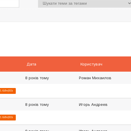
Дата
Користувач
8 років тому
Роман Михаилов
1.6i8v(81h
8 років тому
Игорь Андреев
1.6i8v(81h