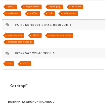
p0172
oxygen-sensor
spark-plug
air-to-fuel
maf-sensor
air-filter
rich
fuel-pressure
P0172 Mercedes-Benz E-class 2011
mercedes-benz
p0172
mercedes-benz-e-class
mercedes-benz-e-class-20
P0172 VAZ 211540 2008
vaz
p0172
Категорії
НОВИНИ ТА АНОНСИ INCARDOC