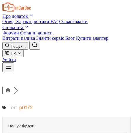
Skip to main content
Про додаток
Огляд
Характеристики
FAQ
Завантажити
Спільнота
Форуми
Останні дописи
Витрати палива
Знайти сервіс
Блог
Купити адаптер
Пошук...
UK
Увійти
Тег:
p0172
Пошук Фрази: