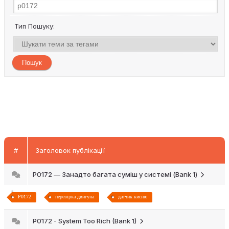
Тип Пошуку:
#
Заголовок публікації
P0172 — Занадто багата суміш у системі (Bank 1)
P0172
перевірка двигуна
датчик кисню
P0172 - System Too Rich (Bank 1)