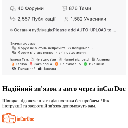
40
Форуми
876
Теми
2,557
Публікації
1,582
Учасники
Остання публікація:
Please add AUTO-UPLOAD to server option + 2FA/MFA
Значки форуму:
Форум не містить непрочитаних повідомлень
Форум містить непрочитані повідомлення
Іконки Тем:
Не відповіли
Наявні відповіді
Активна
Гаряча
Закріплена
Не схвалено
Вирішена
Приватний
Закрита
Надійний зв'язок з авто через inCarDoc
Швидке підключення та діагностика без проблем. Чіткі
інструкції та зворотній зв'язок допоможуть вам.