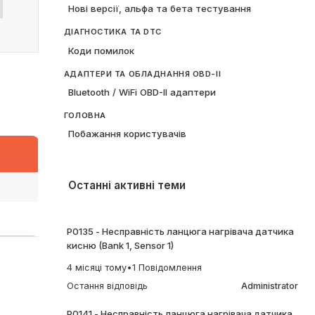
Нові версії, альфа та бета тестування
ДІАГНОСТИКА ТА DTC
Коди помилок
АДАПТЕРИ ТА ОБЛАДНАННЯ OBD-II
Bluetooth / WiFi OBD-II адаптери
ГОЛОВНА
Побажання користувачів
Останні активні теми
P0135 - Несправність ланцюга нагрівача датчика
кисню (Bank 1, Sensor 1)
4 місяці тому
•
1 Повідомлення
Остання відповідь
Administrator
P0141 - Несправність ланцюга нагрівача датчика