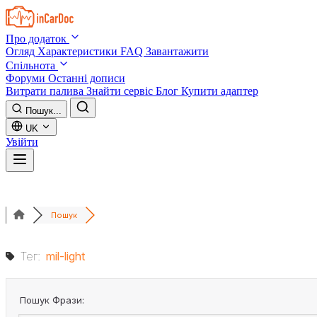
Skip to main content
Про додаток
Огляд
Характеристики
FAQ
Завантажити
Спільнота
Форуми
Останні дописи
Витрати палива
Знайти сервіс
Блог
Купити адаптер
Пошук...
UK
Увійти
Пошук
Тег:
mil-light
Пошук Фрази: