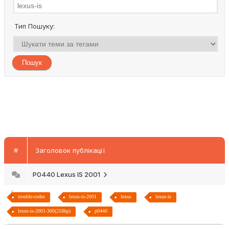
Тип Пошуку:
#
Заголовок публікації
P0440 Lexus IS 2001
trouble-codes
lexus-is-2001
lexus
lexus-is
lexus-is-2001-300(218hp)
p0440