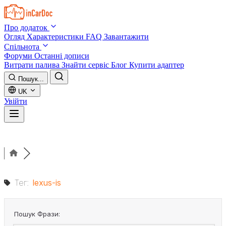
Skip to main content
Про додаток
Огляд
Характеристики
FAQ
Завантажити
Спільнота
Форуми
Останні дописи
Витрати палива
Знайти сервіс
Блог
Купити адаптер
Пошук...
UK
Увійти
Тег:
lexus-is
Пошук Фрази: