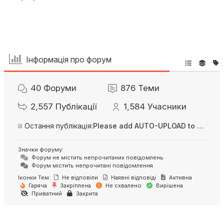
Інформація про форум
40
Форуми
876
Теми
2,557
Публікації
1,584
Учасники
Остання публікація:
Please add AUTO-UPLOAD to server option + 2FA/MFA
Значки форуму:
Форум не містить непрочитаних повідомлень
Форум містить непрочитані повідомлення
Іконки Тем:
Не відповіли
Наявні відповіді
Активна
Гаряча
Закріплена
Не схвалено
Вирішена
Приватний
Закрита